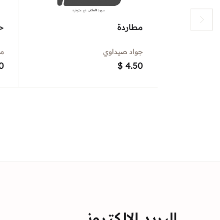
مطاردة
ح
جواد صيداوي
مح
0
$
4.50
البريد الالكتروني