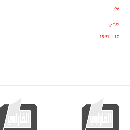
96
ورقي
10 – 1997