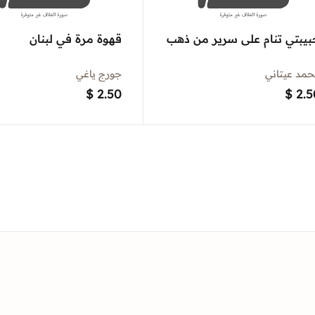
بيبتي تنام على سرير من ذهب
قهوة مرة في لبنان
مد عيتاني
جورج ياغي
$
2.50
$
2.5