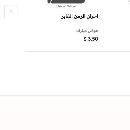
احزان الزمن الغابر
عشرة ايا
عوض مبارك
جون ريد
$
4.00
$
3.50