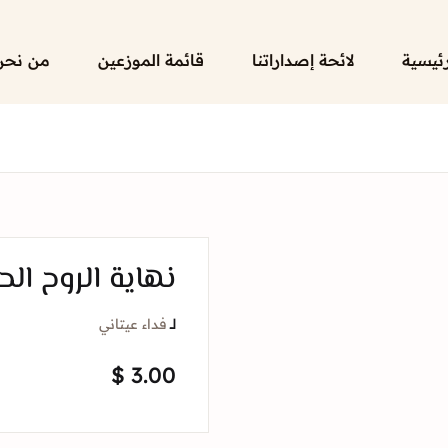
رئيسية
لائحة إصداراتنا
قائمة الموزعين
من نحن
نهاية الروح الح
لــ
فداء عيتاني
$
3.00