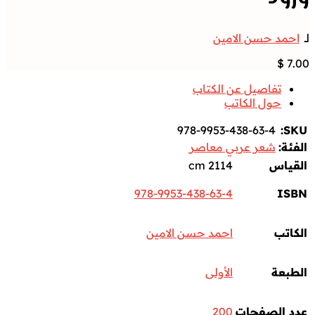
تاب
978-9
اصر
978-9953-438
حسن الامين