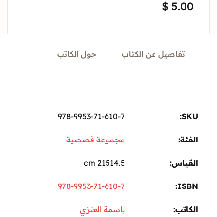
$
5.
Sign In
Create Account
تفاصيل عن الكتاب
حول الكاتب
978-9953-71-610-7
ة:
مجموعة قصصية
ياس
21514.5 cm
978-9953-71-610-7
I
تب
باسمة العنزي