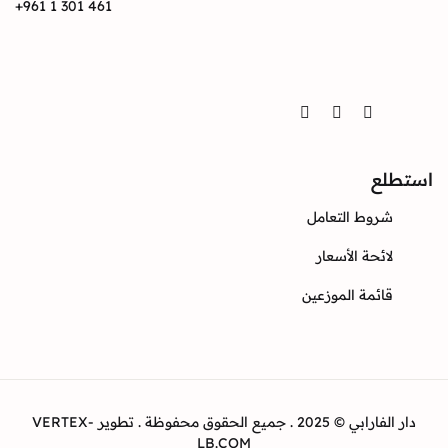
+961 1 301 461
Twitter
Instagram
Facebook
ع
وط التعامل
ئحة الأسعار
ئمة الموزعين
دار الفارابي © 2025 . جميع الحقوق محفوظة . تطوير VERTEX-
LB.COM