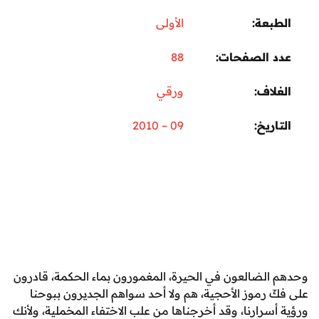
عة
الأولى
 الصفحات
88
اف
ورقي
ريخ
09 – 2010
لضالعون في الحيرة، المغمورون بماء الحكمة، قادرون
 رموز الأحجية، هم ولا أحد سواهم الجديرون ببوحنا
رارنا، وقد أخرجناها من علب الاختفاء المخملية، ولأنك