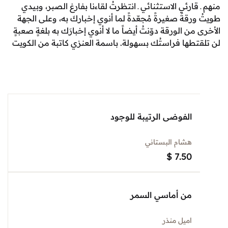
ارئي الاستثنائي ـ انتظرتُ لقاءنا بفارغ الصبر، وبيدي
قةً صغيرةً مُجعّدةً لما أنوي إخباركَ به، وعلى الجهة
ن الورقة دوّنتُ أيضاً ما لا أنوي إخبارَك به بلغةٍ صعبةٍ
طها فراستُك بسهولة. باسمة العنزي كاتبة من الكويت
الفوضى الرتيبة للوجود
هشام البستاني
$
7.50
من أماسي السمر
اميل منذر