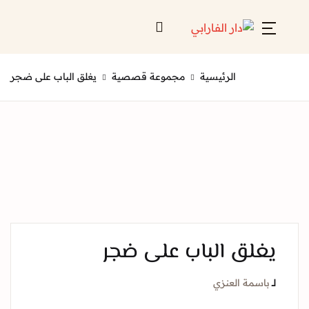
Account
Close
الرئيسية
مجموعة قصصية
يغلق الباب على ضجر
Username or email *
الرئيسية
لائحة إصداراتنا
Password *
قائمة الموزعين
من نحن
المعارض
لق الباب على ضجر
منصات الكترونية
Forgot Password?
Remember me
سمة العنزي