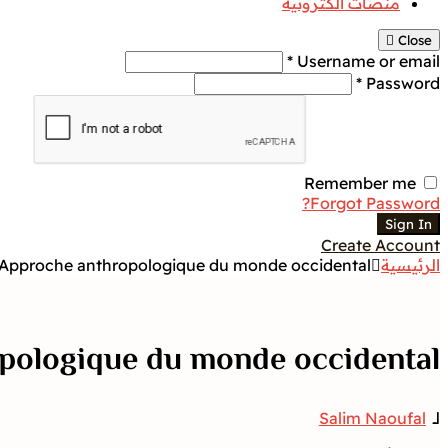
منصات الكترونية
Close
Username or email *
Password *
Remember me
Forgot Password?
Sign In
Create Account
الرئيسية
Approche anthropologique du monde occidental
pologique du monde occidental
لــ
Salim Naoufal