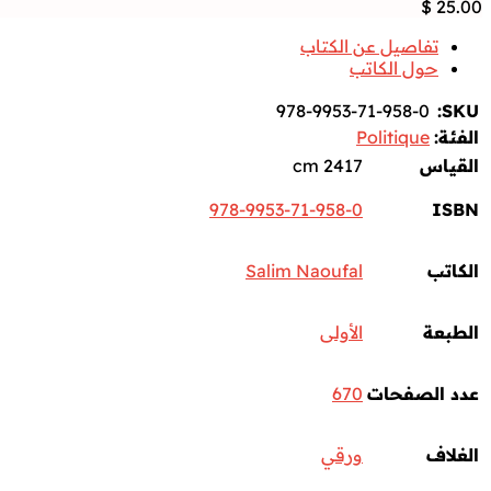
$
25.00
تفاصيل عن الكتاب
حول الكاتب
978-9953-71-958-0
SKU:
الفئة:
Politique
القياس
2417 cm
978-9953-71-958-0
ISBN
الكاتب
Salim Naoufal
الطبعة
الأولى
عدد الصفحات
670
الغلاف
ورقي