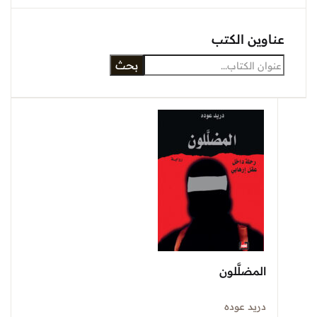
عناوين الكتب
بحث
المضلَّلون
دريد عوده