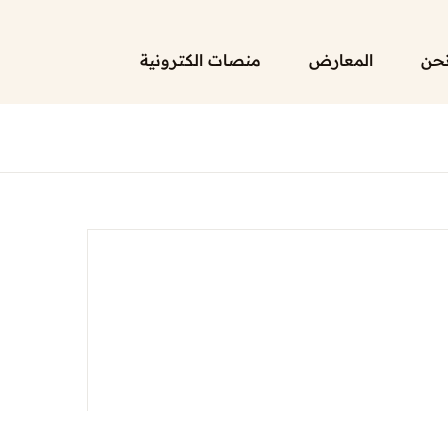
حن
المعارض
منصات الكترونية
الرئيسية
لائحة إصداراتنا
قائمة الموزعين
من نحن
المعارض
منصات الكترونية