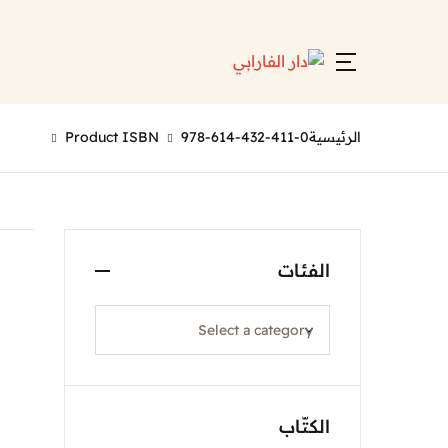
Account
Close
Username or email *
الرئيسية
978-614-432-411-0
Product ISBN
Password *
الفئات
Forgot Password?
Remember me
الكتّاب