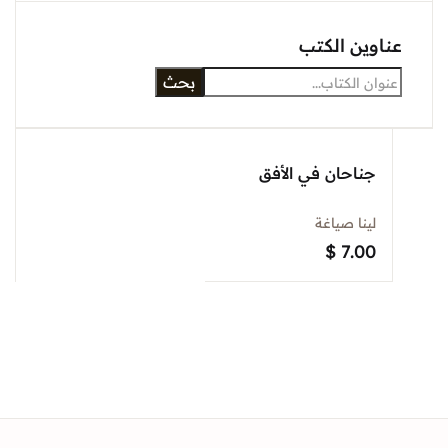
Sign In
وين الكتب
بحث
Create Account
جناحان في الأفق
لينا صياغة
$
7.00