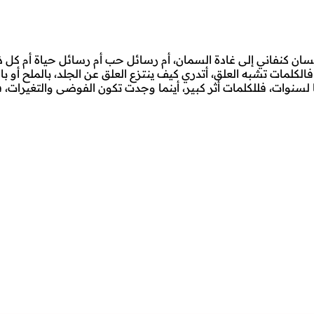
ان كنفاني إلى غادة السمان، أم رسائل حب أم رسائل حياة أم كل ذل
لكلمات تشبه العلق، أتدري كيف ينتزع العلق عن الجلد، بالملح أو بال
ا لسنوات، فللكلمات أثر كبير، أينما وجدت تكون الفوضى والتغيرات،