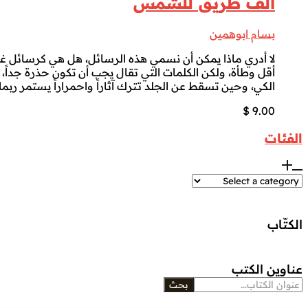
الف طريق للشمس
بسام ابوهمين
لا أدري ماذا يمكن أن نسمي هذه الرسائل، هل هي كرسائل غس
أقل وطأة، ولكن الكلمات التي تقال يجب أن تكون حذرة جداً، فا
الكي، وحين تسقط عن الجلد تترك آثاراً واحمراراً يستمر ربم
$
9.00
الفئات
الكتّاب
عناوين الكتب
بحث