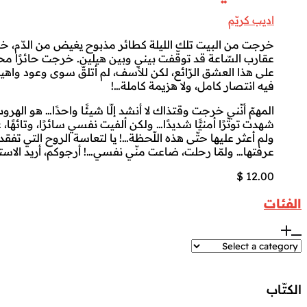
اديب كريّم
خرجت من البيت تلك الليلة كطائر مذبوح يغيض من الدّم، خرج
عقارب السّاعة قد توقّفت بيني وبين هيلين. خرجت حائرًا مح
على هذا العشق الرّائع، لكن للأسف، لم أتلقّ سوى وعود واهية،
فيه انتصار كامل، ولا هزيمة كاملة…!
المهمّ أنّني خرجت وقتذاك لا أنشد إلّا شيئًا واحدًا… هو اله
شهدت توتّرًا أمنيًّا شديدًا… ولكن ألفيت نفسي سائرًا، وتائهً
ولم أعثر عليها حتّى هذه اللّحظة…! يا لتعاسة الروح التي تفق
عرفتها… ولمّا رحلت، ضاعت منّي نفسي…! أرجوكم، أريد الاسترخ
$
12.00
الفئات
الكتّاب