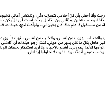
ت وأنا أحسّ بأنّ كلّ أحلامي تتسرّب منّي، وتتلاشى آمالي كخيوط 
طّمًا، ونحيب هيلين يمزّقني من الدّاخل. رحت أبحث في كلّ ركن خ
 من مستقبل لا أعلم ماذا كان يخبّئ لي… وتولّدت لديّ، حينذاك، قناع
روب والاختباء… الهروب من نفسي، والاختباء من نفسي … تهت لا ألوي عل
ا، غير حافل بكلّ ما كان يدور من حولي. كنت أرجو حينذاك أن أتلاشى تل
د توأمها للأبد! اعذروني… أشعر بالإجهاد، ولا أريد استذكار لحظات ال
اء… دعوني أتمدّد، وإذا غفوت لا تحاولوا إيقاظي.