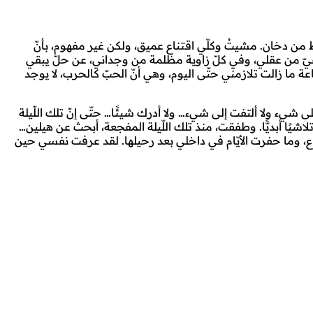
من دخان. مشيتُ وكلّي اقتناع عميق، ولكن غير مفهوم، بأنّ
فيّ من عقلي، وفي كلّ زاوية مظلمة من وجداني، عن حلّ يبقي
ة ما زالت تلازمني حتّى اليوم، وهي أنّ الحبّ كالحرب، لا يوجد
ى شيء ولا ألتفت إلى شيء… ولا أدرك شيئًا… حتّى إنّ تلك اللّيلة
اشيًا أبديًّا. وطفقت، منذ تلك اللّيلة المفجعة، أبحث عن هيلين…
وداع، وما حفرت الأيّام في داخلي بعد رحيلها. لقد عرفت نفسي حين