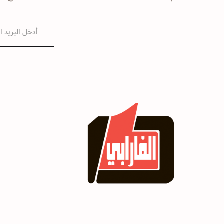
E
m
a
i
l
*