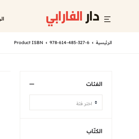
ال
الرئيسية
978-614-485-327-6
Product ISBN
الفئات
اختر فئة
الكتّاب