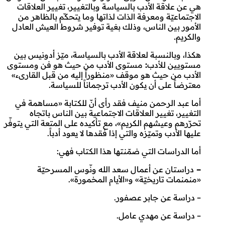
هي عن علاقة الأدب بالسياسة وبالتغيير، تغيير العلاقات
الاجتماعيّة ومعرفة الذات لذاتها وما يتحكّم بالظاهر من
الأمور بين الناس، وذلك بغية توفير شروط العيش العادل
والكريم.
هكذا، وبالنسبة لعلاقة الأدب بالسياسة، ميّز أدونيس بين
مستويين للأدب
:
مستوى الأدب من حيث هو فن ومستوى
الأدب من حيث هو موقف «منظوراً إليه من قبل القارىء»
معترضاً على أن يكون الأدب ترجماناً للسياسة.
أما عبد الرحمن منيف فقد رأى أنّ للكتابة «مساهمة في
التغيير، تغيير العلاقات الاجتماعية بين الناس باتجاه
تحرّرهم وعيشهم الكريم»، مع تأكيده على المتعة التي يتوفّر
عليها الأدب وتميّزه والتي إذا فقدها لا يعود أدباً.
أما الدراسات التي ضمّنتها هذا الكتاب فهي:
–
دراستان عن أعمال سعد الله ونّوس المسرحيّة
«منمنمات تاريخيّة» و«الأيام المخمورة».
– دراسة عن جابر عصفور.
– دراسة عن مهدي عامل.