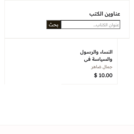
Sign In
وين الكتب
بحث
Create Account
النساء والرسول
والسياسة في
الحضارة العربية
جمال ضاهر
والعربية الاسلامية
$
10.00