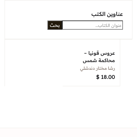
Sign In
وين الكتب
بحث
Create Account
عروس قونيا –
محاكمة شمس
التبريزي
رشا مختار دندشلي
$
18.00