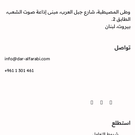
وطى المصيطبة، شارع جبل العرب، مبنى إذاعة صوت الشعب،
الطابق 2.
بيروت، لبنان
تواصل
info@dar-alfarabi.com
+961 1 301 461
تواصل
Twitter
Instagram
Facebook
استطلع
شروط التعامل