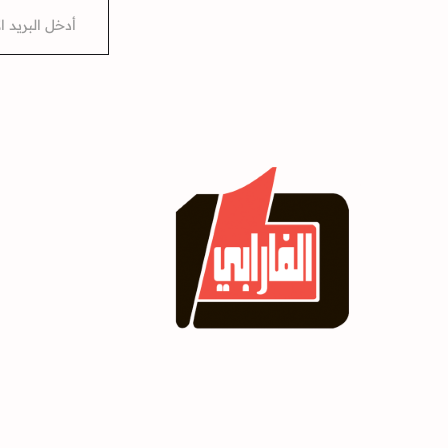
E
m
a
i
l
*