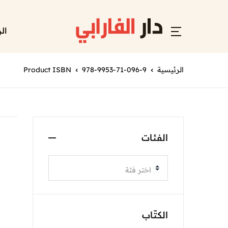
ال
الرئيسية
978-9953-71-096-9
Product ISBN
الفئات
اختر فئة
الكتّاب