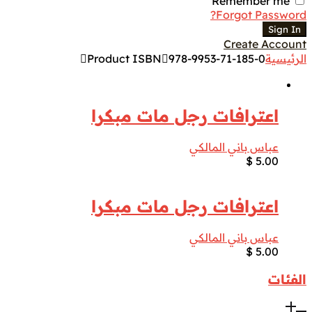
Remember me
Forgot Password?
Sign In
Create Account
الرئيسية
978-9953-71-185-0
Product ISBN
اعترافات رجل مات مبكرا
عباس باني المالكي
$
5.00
اعترافات رجل مات مبكرا
عباس باني المالكي
$
5.00
الفئات