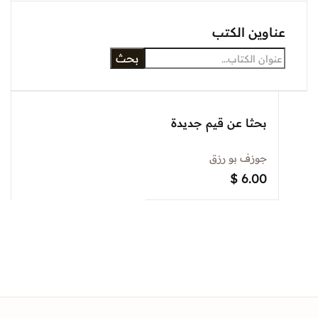
Sign In
وين الكتب
بحث
Create Account
بحثا عن قيم جديدة
جوزف بو رزق
$
6.00