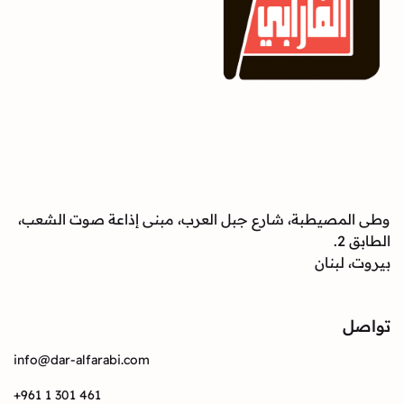
صيطبة، شارع جبل العرب، مبنى إذاعة صوت الشعب،
بنان
info@dar-alfarabi.com
+961 1 301 461