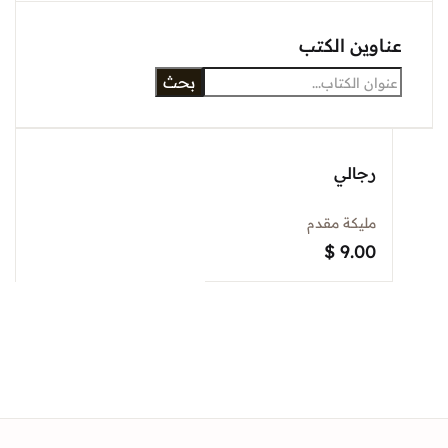
Sign In
وين الكتب
بحث
Create Account
رجالي
مليكة مقدم
$
9.00