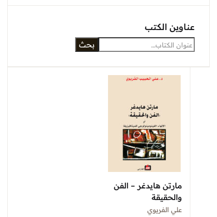
عناوين الكتب
بحث
مارتن هايدغر – الفن
والحقيقة
علي الفريوي