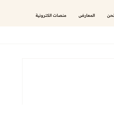
حن
المعارض
منصات الكترونية
الرئيسية
لائحة إصداراتنا
قائمة الموزعين
من نحن
المعارض
منصات الكترونية