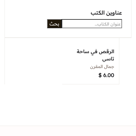
عناوين الكتب
بحث
الرقص في ساحة
تاسي
جمال المقرن
$
6.00