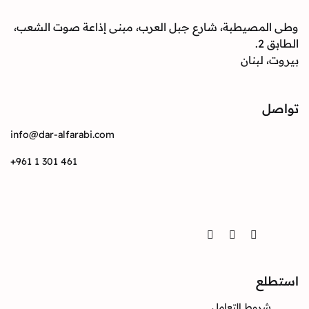
وطى المصيطبة، شارع جبل العرب، مبنى إذاعة صوت الشعب،
الطابق 2.
بيروت، لبنان
تواصل
info@dar-alfarabi.com
+961 1 301 461
تواصل
Twitter
Instagram
Facebook
استطلع
شروط التعامل