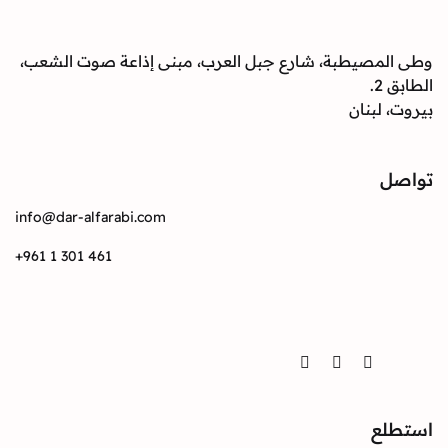
وطى المصيطبة، شارع جبل العرب، مبنى إذاعة صوت الشعب،
الطابق 2.
بيروت، لبنان
تواصل
info@dar-alfarabi.com
+961 1 301 461
تواصل
Twitter
Instagram
Facebook
استطلع