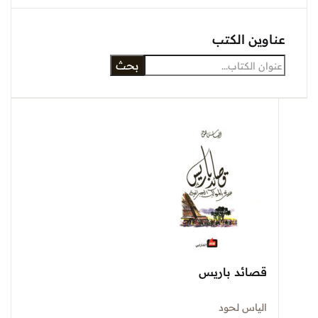
عناوين الكتب
بحث
قصائد باريس
الياس لحود