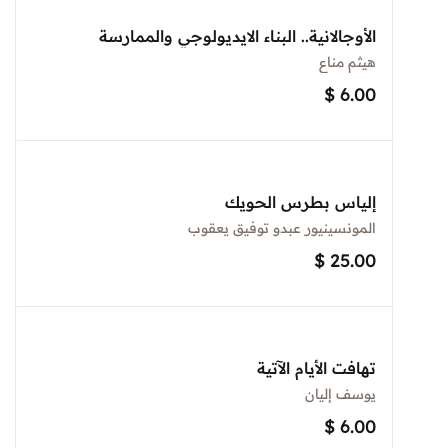
الأوجالانية.. البناء الايديولوجي والممارسة
هيثم مناع
$
6.00
إلياس بطرس الحويك
المونسينيور عبدو توفيق يعقوب
$
25.00
تهافت الأيام الآتية
يوسف إليان
$
6.00