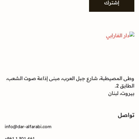
شترك
صيطبة، شارع جبل العرب، مبنى إذاعة صوت الشعب،
بنان
info@dar-alfarabi.com
+961 1 301 461