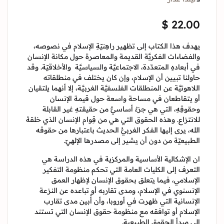
Sign In
$
22.
ف هذا الكتاب إلى تظهير راهِنيّةِ الإسلام في نصوصه،
Create Account
فضاءات الفكريَّة القديمة والمعاصرة حول مكانة الإنسان
بعادهِ المتعدّدة، الاجتماعيَّة والسياسيَّة والأخلاقيّة. وقد
لنا تبيين أن الإسلام، وإن كان يختلف في منطلقاته
هوتيَّة عن المنطلقات الفلسفيَّة الغربيَّة، إلا أنهما يلتقيان
يتقاطعان في مساحة واسعة حول قيمة الإنسان
وقِهِ، التي هي جزءٌ أساسيٌّ من حقيقتهِ غير القابلة
نتزاع. وهذه الحقوق التي هي من قِوام الإنسان الذي خلقهُ
ه، يرى إليها الفكر الغربيُّ الحديث باعتبارها من حقوقه
بيعيّة من دون أن يشير إلى مصدرها الإلهيّ.
الإشكالية الأساسية والمركزية في هذه الدراسة هي
عرف إلى الكليات العامة التي تحكم منظومة التفكير
سلامي، فيما يتعلق بحقوق الإنسان لإظهار العمق
نسنوي في الإسلام، ومدى تقاربه أو تباعده عن النزعة
نسانية التي ظهرت في أوروبا، وأن أُبين مدى تقارب
سلام أو توافقه مع منظومة حقوق الإنسان التي تستند
 مبدأ الحقوق الطبيعية.