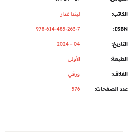
تب
ليندا غدار
978-614-485-263-7
I
ريخ
04 – 2024
عة
الأولى
اف
ورقي
 الصفحات
576