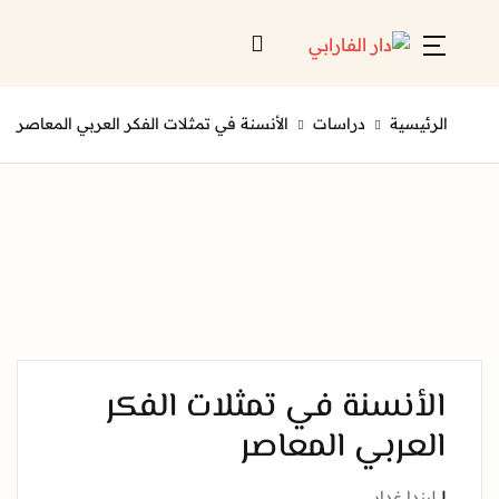
Account
Close
ئيسية
دراسات
الأنسنة في تمثلات الفكر العربي المعاصر
Username or email *
الرئيسية
لائحة إصداراتنا
Password *
قائمة الموزعين
من نحن
المعارض
أنسنة في تمثلات الفكر
منصات الكترونية
عربي المعاصر
Forgot Password?
Remember me
ندا غدار