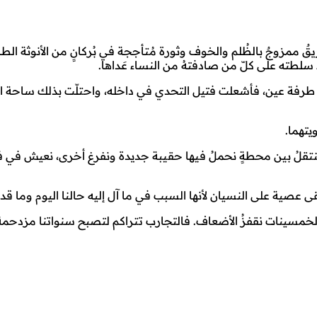
بريقٌ ممزوجٌ بالظُلم والخوف وثورة مُتأججة في بُركانٍ من الأنوثة ا
ط سلطته على كلّ من صادفتهُ من النساء عَداها.
ى طرفة عين، فأشعلت فتيل التحدي في داخله، واحتلّت بذلك ساحة ا
تهما.
وننتقلُ بين محطةٍ نحملُ فيها حقيبة جديدة ونفرغ أخرى، نعيش في ف
 عصية على النسيان لأنها السبب في ما آل إليه حالنا اليوم وما قد
لخمسينات نقفزُ الأضعاف. فالتجارب تتراكم لتصبح سنواتنا مزدحمة 