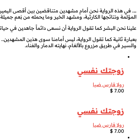
…. في هذه الرواية نحن أمام مشهدين متناقضين بين أقصى اليمين وأ
المؤلمة ونتائجها الكارثية، ومشهد الخير وما يحمله من نِعم جميل
علينا نحن البشر كما تقول الرواية أن نسعى دائماً جاهدين في حياتنا
بعبارة ثانية كما تقول الرواية، ليس أمامنا سوى هذين المشهدين.. 
والسيـر فـي طريـق مزروع بالألغـام، نهايته الدمار والفناء.
زوجتك نفسي
رولا فارس ضيا
$
7.00
زوجتك نفسي
رولا فارس ضيا
$
7.00