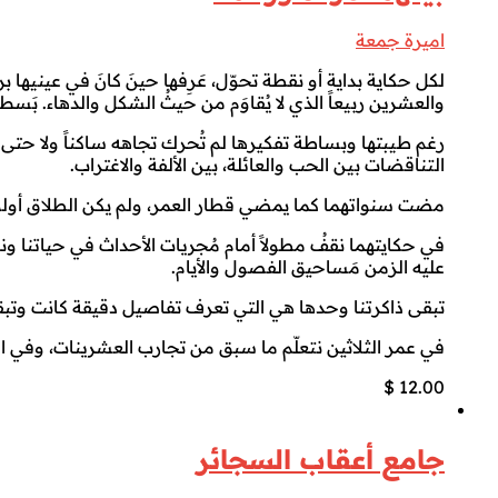
اميرة جمعة
لكل حكاية بداية أو نقطة تحوّل، عَرِفها حينَ كانَ في عينيها 
والعشرين ربيعاً الذي لا يُقاوَم من حيثُ الشكل والدهاء. بَس
رغم طيبتها وبساطة تفكيرها لم تُحرك تجاهه ساكناً ولا حت
التناقضات بين الحب والعائلة، بين الألفة والاغتراب.
مضت سنواتهما كما يمضي قطار العمر، ولم يكن الطلاق أولوي
في حكايتهما نقفُ مطولاً أمام مُجريات الأحداث في حياتنا 
عليه الزمن مَساحيق الفصول والأيام.
تبقى ذاكرتنا وحدها هي التي تعرف تفاصيل دقيقة كانت وتبقى
في عمر الثلاثين نتعلّم ما سبق من تجارب العشرينات، وفي ا
$
12.00
جامع أعقاب السجائر