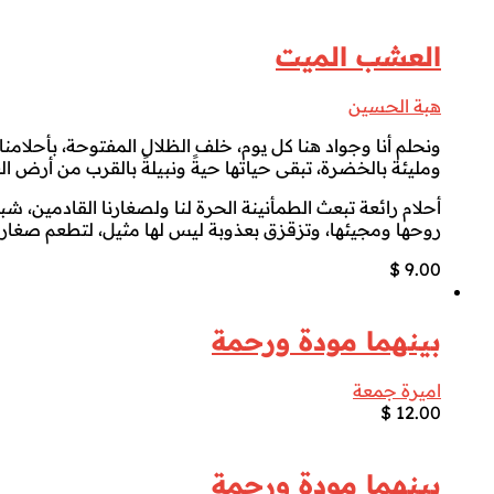
العشب الميت
هبة الحسين
ونحلم أنا وجواد هنا كل يوم، خلف الظلال المفتوحة، بأحلامنا
ومليئة بالخضرة، تبقى حياتها حيةً ونبيلةً بالقرب من أرض ا
أحلام رائعة تبعث الطمأنينة الحرة لنا ولصغارنا القادمين، ش
روحها ومجيئها، وتزقزق بعذوبة ليس لها مثيل، لتطعم صغارها 
$
9.00
بينهما مودة ورحمة
اميرة جمعة
$
12.00
بينهما مودة ورحمة