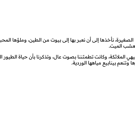
 الصغيرة، نأخذها إلى أن نعبر بها إلى بيوت من الطين، وملؤها المحب
لعشب الميت.
بيهي الملائكة، وكانت تطمئننا بصوت عال، وتذكرنا بأن حياة الطيور 
وتنعم بينابيع مياهها الوردية.