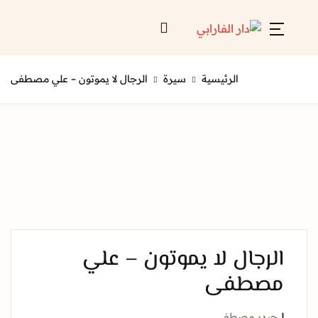
Account
Close
الرئيسية
سيرة
الرجال لا يموتون – علي مصطفى
Username or email *
الرئيسية
لائحة إصداراتنا
Password *
قائمة الموزعين
من نحن
المعارض
رجال لا يموتون – علي
منصات الكترونية
صطفى
Forgot Password?
Remember me
يدر مصطفى