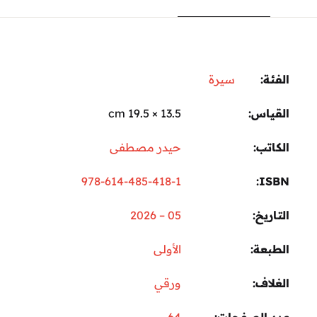
ة:
سيرة
ياس
13.5 × 19.5 cm
تب
حيدر مصطفى
978-614-485-418-1
I
ريخ
05 – 2026
عة
الأولى
اف
ورقي