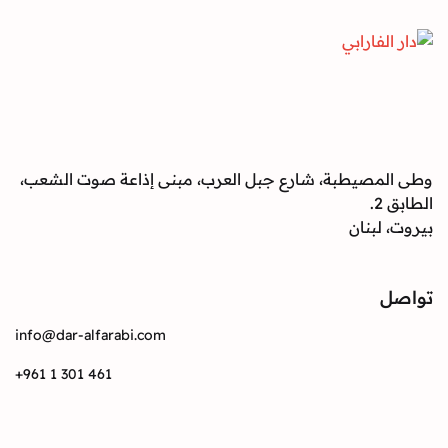
صيطبة، شارع جبل العرب، مبنى إذاعة صوت الشعب،
بنان
info@dar-alfarabi.com
+961 1 301 461