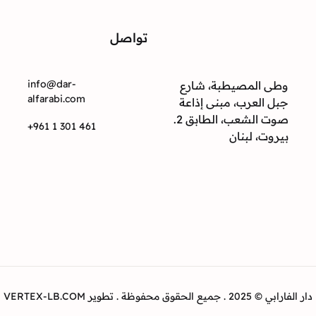
تواصل
ت
info@dar-
وطى المصيطبة، شارع
alfarabi.com
جبل العرب، مبنى إذاعة
صوت الشعب، الطابق 2.
+961 1 301 461
بيروت، لبنان
دار الفارابي © 2025 . جميع الحقوق محفوظة . تطوير VERTEX-LB.COM