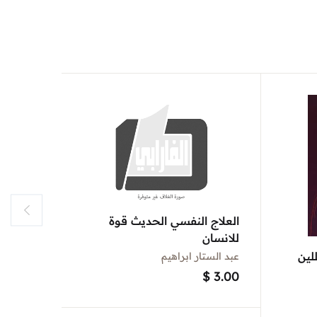
العلاج النفسي الحديث قوة
للانسان
لين
من الاح
عبد الستار ابراهيم
$
3.00
فيكتور با
$
5.00