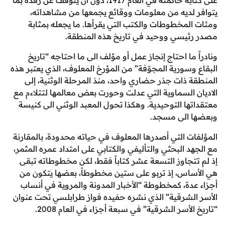
على كتابة خاتمته في العام 1917، دون أن يتوقف عن رفده بما
لديه من معلومات ووقائع يجمعها من مشاهداته،
لمخطوطات والكتب التي يقرأها. ما يجعله بمثابة
يسي ووحيد في تاريخ هذه المنطقة.
ما احتاج إنجاز عمل أو مؤلف الى ما احتاجه “تاريخ
وسورية المجوّفة” من المؤرخ المعلوف، الذي يعتبر هذه
 ذات جذر حضاري واحد، منذ المرحلة الوثنية، إلى
 السماوية التي عدلت وحورت بعض معالمها لتتلاءم مع
ها التوحيدية. وهكذا تحول المعبد الوثني الى كنيسة
 الى مسجد.
ت التي أصدرها المعلوف في حياته محدودة، بالمقارنة
 البحثي والتأليفي والكتابي على امتداد عمره المثمر،
تجاوز التسعة عشر كتاباً فقط، لكن مخطوطاته تبقى
اس، إذ تربو على ستين مخطوطاً، بعضها يتكون من
دة، كمخطوطة “الأخبار المدونة والمروية في أنساب
لشرقية” الذي نشره حفيده فواز طرابلسي تحت عنوان
لأسر الشرقية” في سبعة أجزاء في العام 2008.