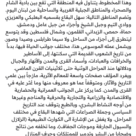
مخطوط، يتناول فيه المنطقة التي تقع بين بادية الشام
 والمناطق الجبلية الغربية والساحلية من لبنان اليوم.
مناطق التالية: سهل البقاع بقسميه البعلبكي والعزيزي
لتيم وجبل الشيخ وأجزاء من جبل عامل ودمشق،
مص، الزبداني، القلمون، وشمال فلسطين وقد يتوسع
إلى أجزاء من الساحل ولا سيما طرابلس وصيدا وصور.
مله الموسوعي هذا، مختلف جوانب الحياة فيها، بدءاً
خ الشعوب القديمة التي سكنتها، إلى الأساطير
ت والعبادات، وأسماء القرى والمدن والأنهار والجبال
ا منذ المراحل الوثنية حتى ثلاثينيات القرن الماضي.
لمؤلف صفحات واسعة للمعالم الأثرية، مازجاً بين علمي
والآثار، ومتوقفاً عما هو معروف منها وما عُثر عليه في
لمدن. كما يركز على الجوانب العمرانية والحضارية
دية والزراعية والتجارية والحرفية والمناجم وغيرها
 النشاط البشري، وبالطبع يتوقف عند التاريخ
 وجملة الصراعات التي شهدها البقاع في مختلف
 ولا يغفل عن الإشارة الى الكوارث الطبيعية (الزلازل
 الجارفة وموجات الجفاف)، وما تخلفه من نتائج
من البشر وتدمير للممتلكات وجرف المنازل