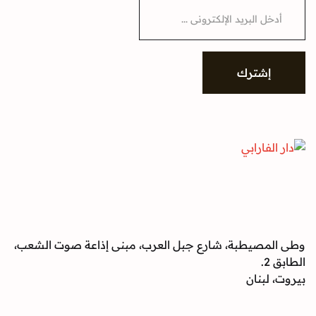
شترك
صيطبة، شارع جبل العرب، مبنى إذاعة صوت الشعب،
بنان