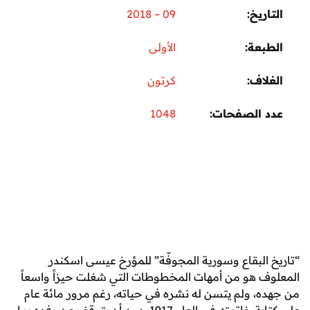
ريخ
09 – 2018
عة
الأولى
اف
كرتون
 الصفحات
1048
البقاع وسورية المجوفّة” للمؤرخ عيسى اسكندر
 هو من أمهات المخطوطات التي شغلت حيزاً واسعاً
، ولم يتسن له نشره في حياته، رغم مرور مائة عام