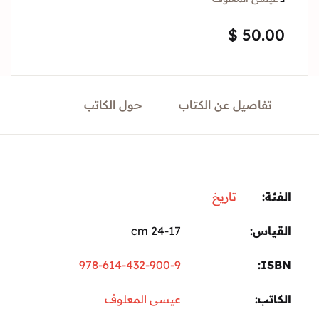
Sign In
$
50.
Create Account
تفاصيل عن الكتاب
حول الكاتب
ة:
تاريخ
ياس
24-17 cm
978-614-432-900-9
I
تب
عيسى المعلوف