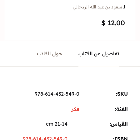
لــ
سعود بن عبد الله الزدجالي
$
12.00
تفاصيل عن الكتاب
حول الكاتب
978-614-432-549-0
SKU:
الفئة:
فكر
القياس
21-14 cm
978-614-432-549-0
ISBN