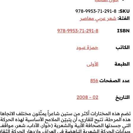
978-9953-71-291-8
SKU:
الفئة:
شعر عربي معاصر
978-9953-71-291-8
ISBN
الكاتب
حمزة عبود
الطبعة
الأولى
عدد الصفحات
856
التاريخ
02 – 2008
تضم هذه المختارات أكثر من ستين شاعراً يمثّلون مختلف الاتجاه
هذه المرحلة، تتيح للقارىء أن يتبيّن الملامح الأساسية لهذه الحركة
التي جسدتها الصحافة الأبية والشعرية (خوار، الآداب، شعر، مواق
وبدايات الحركة الشعرية الناهضة في العراق، وازدهار الحركة الثق