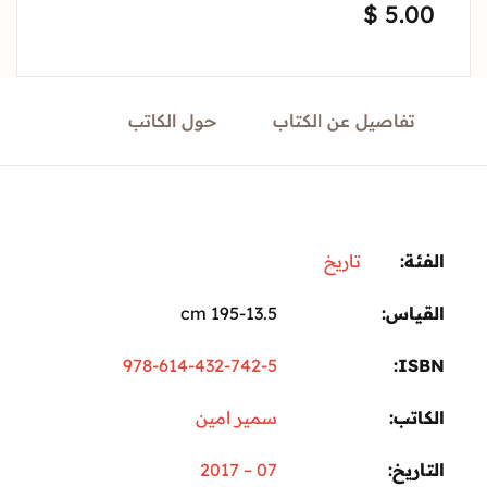
$
5.
Sign In
Create Account
تفاصيل عن الكتاب
حول الكاتب
ة:
تاريخ
ياس
195-13.5 cm
978-614-432-742-5
I
تب
سمير امين
ريخ
07 – 2017