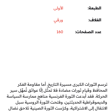
عة
الأولى
اف
ورقي
 الصفحات
160
ورات الكبرى مسيرة التاريخ. أما مقاومة الفكر
وقيام ثورات مضادة فلا تمثّل إلّا عوائق تُمهِّل سير
 فقد أبدعت الثورة الفرنسية مناهج ممارسة السياسة
قراطية الحديثتين، وفتحت الثورة الروسية سبل
 إلى الاشتراكية، وكرّست الثورة الصينية تلاحق نضال