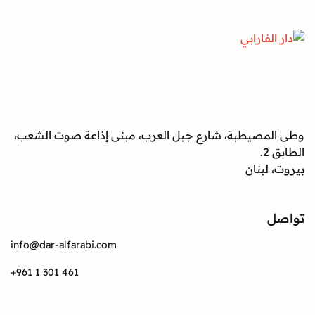
صيطبة، شارع جبل العرب، مبنى إذاعة صوت الشعب،
بنان
info@dar-alfarabi.com
+961 1 301 461