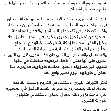
وم المنظومة العالمية ضد الإمبريالية وانخراطها في
تقبل اشتراكي.
رات كبرى بالتحديد لأنها رسمت لنفسها أهدافاً تتجاوز
ها حدود المطالب المباشرة والخاصة بزمن حدوثها،
صطدم في تقدمها بتلك القوى والأفكار المحافظة
 عن تخيّل تحوّل جذري ينخرط في المدى الطويل. فلا
لفكر المحافظ إمكانية، بل ضرورة، الإبداع الشجاع
من أجل انعتاق الإنسانية من سيادة اللامساواة
ال والاستلاب. وبالتالي فإن هذا الفكر ينظر إلى الثورات
على أنها تمثل «أخطاء تاريخية» سقطت في فخها
ر مسؤولة دفعتها حماسة طوباوية. فلا يدرك هذا
 طوباوية اليوم تصير واقع الغد.
ورات الكبرى الاستثناء في التاريخ وليست القاعدة
 لذلك يتطلب إدراك مغزاها التفقد الدقيق في المسيرة
حت بزوغ ذلك الخيال الخلّاق الاستثنائي فتتبلور
الكبرى.
قدمة)