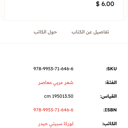
$
6.
Sign In
Create Account
تفاصيل عن الكتاب
حول الكاتب
978-9953-71-646-6
ة:
شعر عربي معاصر
ياس
195013.50 cm
978-9953-71-646-6
I
تب
لوركا سبيتي حيدر