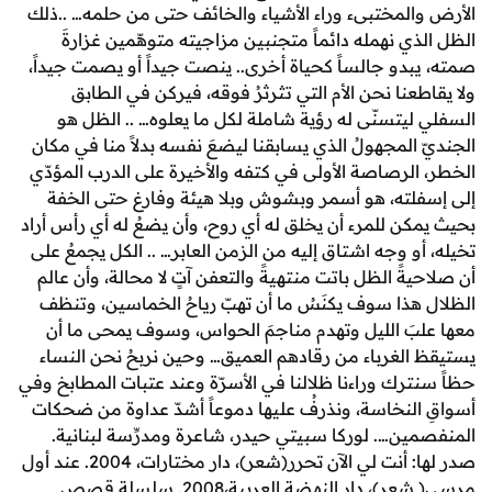
المختبىء وراء الأشياء والخائف حتى من حلمه… ..ذلك
ي نهمله دائماً متجنبين مزاجيته متوهّمين غزارةَ
بدو جالساً كحياة أخرى.. ينصت جيداً أو يصمت جيداً،
عنا نحن الأم التي تثرثرُ فوقه، فيركن في الطابق
ليتسنّى له رؤية شاملة لكل ما يعلوه… .. الظل هو
المجهولُ الذي يسابقنا ليضعَ نفسه بدلاً منا في مكان
الرصاصة الأولى في كتفه والأخيرة على الدرب المؤدّي
لته، هو أسمر وبشوش وبلا هيئة وفارغ حتى الخفة
ن للمرء أن يخلق له أي روح، وأن يضعُ له أي رأس أراد
و وجه اشتاق إليه من الزمن العابر… .. الكل يجمعُ على
ةً الظل باتت منتهيةً والتعفن آتٍ لا محالة، وأن عالم
هذا سوف يكنَسُ ما أن تهبّ رياحُ الخماسين، وتنظف
بَ الليل وتهدم مناجمَ الحواس، وسوف يمحى ما أن
الغرباء من رقادهم العميق… وحين نربحُ نحن النساء
ترك وراءنا ظلالنا في الأسرّة وعند عتبات المطابخ وفي
النخاسة، ونذرفُ عليها دموعاً أشدّ عداوة من ضحكات
ين…. لوركا سبيتي حيدر، شاعرة ومدرِّسة لبنانية.
صدر لها: أنت لي الآن تحرر(شعر)، دار مختارات، 2004. عند أول
مرسى( شعر)، دار النهضة العربية،2008. سلسلة قصص