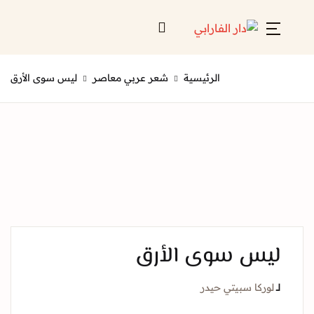
Account
Close
الرئيسية
شعر عربي معاصر
ليس سوى الأرق
Username or email *
الرئيسية
لائحة إصداراتنا
Password *
قائمة الموزعين
من نحن
المعارض
س سوى الأرق
منصات الكترونية
Forgot Password?
Remember me
ركا سبيتي حيدر