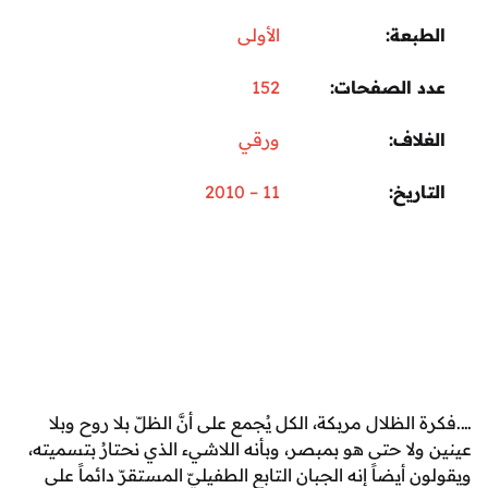
عة
الأولى
 الصفحات
152
اف
ورقي
ريخ
11 – 2010
لظلال مربكة، الكل يُجمع على أنَّ الظلّ بلا روح وبلا
ا حتى هو بمبصر، وبأنه اللاشيء الذي نحتارُ بتسميته،
أيضاً إنه الجبان التابع الطفيليّ المستقرّ دائماً على