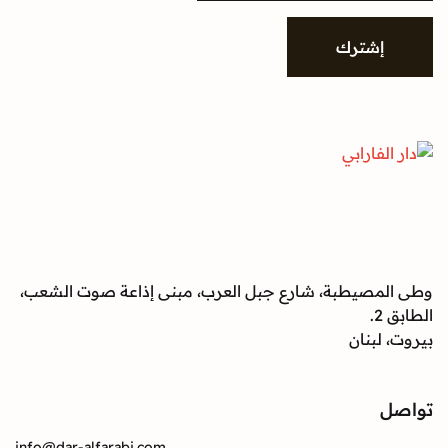
شترك
صيطبة، شارع جبل العرب، مبنى إذاعة صوت الشعب،
بنان
info@dar-alfarabi.com