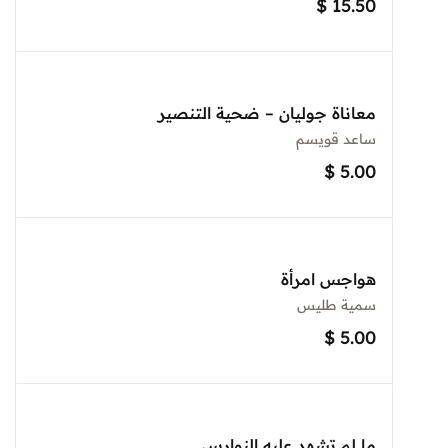
$
15.50
معاناة جوليان – ضحية التنصير
ساعد قويسم
$
5.00
هواجس امرأة
سمية طليس
$
5.00
ما لم تشهد عليه النوارس